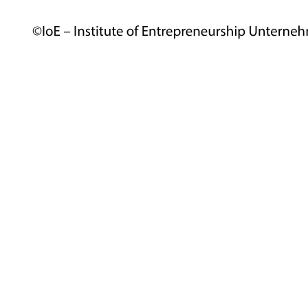
2. Die Methode des Business
Model Navigator
Der Business Model Navigator, entwickelt vom BMI-
Lab der Universität St. Gallen, bietet eine
wissenschaftlich fundierte und praxisorientierte
Methode, um Geschäftsmodelle systematisch zu
hinterfragen und neu zu gestalten.
Wesentliche Prinzipien des
Business Model Navigator
:
Kreative Nachahmung statt radikaler Erfindung:
Viele erfolgreiche Geschäftsmodelle basieren auf
der Adaption und Neukombination bestehender
Ideen.
Systematischer Innovationsprozess:
Der Business
Model Navigator gliedert den Prozess in vier klar
definierte Phasen:
Initiation:
Analyse der aktuellen
Situation, Identifikation von Herausforderungen