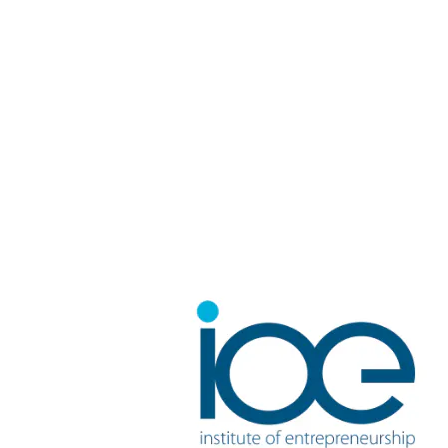
sicher, dass Ihr Geschäftsmodell profitabel bleibt?
BMI ist mehr als nur ein Trend - es ist ein
entscheidender Hebel, um sich in einem dynamischen
Marktumfeld zu behaupten. Unternehmen, die diesen
Ansatz ignorieren, riskieren, von agilen Wettbewerbern
überholt zu werden. Business Model Innovation
verändert nicht nur das Produkt, sondern die gesamte
Wertschöpfungslogik. Wie Sie Ihr Geschäftsmodell
visuell abbilden und Hypothesen testen, erfahren Sie in
unserem Beitrag über
das Business Model Canvas
.