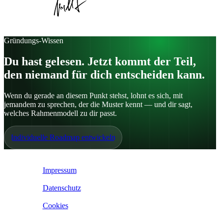
Veröffentlicht am
10. Mai 2025
Kategorie:
Artikel
Gründungs-Wissen
Du hast gelesen. Jetzt kommt der Teil,
den niemand für dich entscheiden kann.
Wenn du gerade an diesem Punkt stehst, lohnt es sich, mit
jemandem zu sprechen, der die Muster kennt — und dir sagt,
welches Rahmenmodell zu dir passt.
Individuelle Roadmap entwickeln
IoE ©
2026
Impressum
|
Datenschutz
|
Cookies