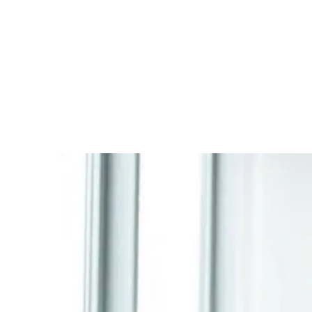
Business Model Innovation: Der
unterschätzte Hebel für
unternehmerischen Erfolg
Innovative Geschäftsmodelle entstehen nicht zufällig –
sie sind das Ergebnis systematischer Innovation. Hier
erfahren Sie, wie Unternehmen mit dem Business
Model Navigator erfolgreiche Muster kombinieren, ihre
Wertschöpfung neu denken und langfristige
Wettbewerbsvorteile schaffen.