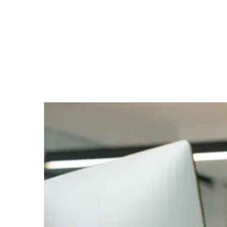
Franchising im Vergleich
Wer sich selbstständig machen möchte, steht vor drei
grundlegenden Optionen: ein Franchise übernehmen,
ein eigenes Konzept entwickeln oder ein bestehendes
Unternehmen kaufen. Jede Form bietet spezifische
Chancen, Herausforderungen und Risikofaktoren. Eine
fundierte Entscheidung setzt voraus, die grundlegenden
Unterschiede zu verstehen – sowohl strukturell als auch
operativ.