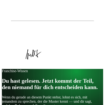
Fragen vor dem Start
Das Gründerprofil: Wie Sie Ihr unternehmerisches
Ich entdecken
Autor
Johannes Jungblut
Geschäftsführer, Institute of Entrepreneurship
Veröffentlicht am
12. November 2025
Kategorie:
Artikel
Franchise-Wissen
Du hast gelesen. Jetzt kommt der Teil,
den niemand für dich entscheiden kann.
Wenn du gerade an diesem Punkt stehst, lohnt es sich, mit
jemandem zu sprechen, der die Muster kennt — und dir sagt,