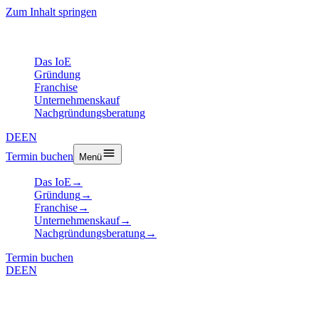
Zum Inhalt springen
Das IoE
Gründung
Franchise
Unternehmenskauf
Nachgründungsberatung
DE
EN
Termin buchen
Menü
Das IoE
→
Gründung
→
Franchise
→
Unternehmenskauf
→
Nachgründungsberatung
→
Termin buchen
DE
EN
Artikel